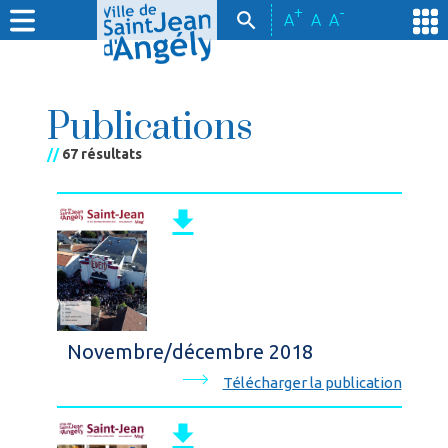
+
-
A
A
A
Publications
//
67 résultats
Novembre/décembre 2018
Télécharger la publication