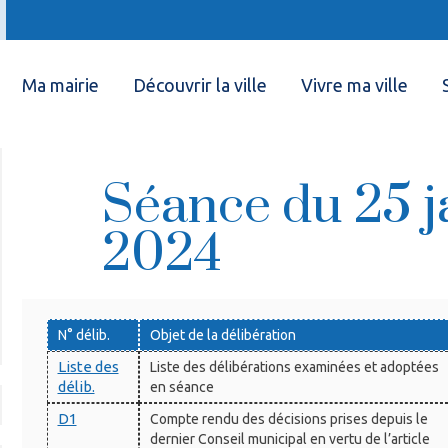
Ma mairie
Découvrir la ville
Vivre ma ville
Séance du 25 j
2024
N° délib.
Objet de la délibération
Liste des
Liste des délibérations examinées et adoptées
délib.
en séance
D1
Compte rendu des décisions prises depuis le
dernier Conseil municipal en vertu de l’article