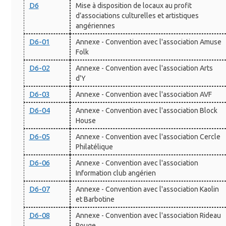
D6
Mise à disposition de locaux au profit
d’associations culturelles et artistiques
angériennes
D6-01
Annexe - Convention avec l'association Amuse
Folk
D6-02
Annexe - Convention avec l'association Arts
d'Y
D6-03
Annexe - Convention avec l'association AVF
D6-04
Annexe - Convention avec l'association Block
House
D6-05
Annexe - Convention avec l'association Cercle
Philatélique
D6-06
Annexe - Convention avec l'association
Information club angérien
D6-07
Annexe - Convention avec l'association Kaolin
et Barbotine
D6-08
Annexe - Convention avec l'association Rideau
Rouge