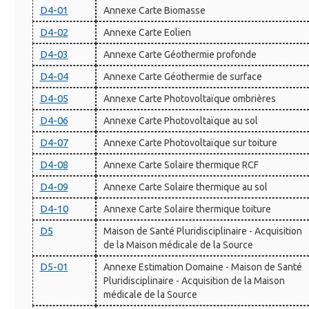
D4-01
Annexe Carte Biomasse
D4-02
Annexe Carte Eolien
D4-03
Annexe Carte Géothermie profonde
D4-04
Annexe Carte Géothermie de surface
D4-05
Annexe Carte Photovoltaïque ombrières
D4-06
Annexe Carte Photovoltaïque au sol
D4-07
Annexe Carte Photovoltaïque sur toiture
D4-08
Annexe Carte Solaire thermique RCF
D4-09
Annexe Carte Solaire thermique au sol
D4-10
Annexe Carte Solaire thermique toiture
D5
Maison de Santé Pluridisciplinaire - Acquisition
de la Maison médicale de la Source
D5-01
Annexe Estimation Domaine - Maison de Santé
Pluridisciplinaire - Acquisition de la Maison
médicale de la Source