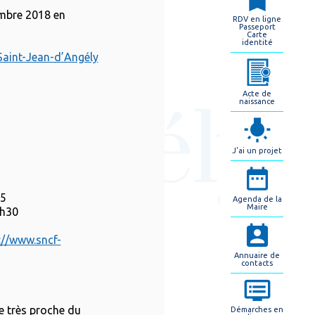
embre 2018 en
RDV en ligne
Passeport
Carte
identité
 Saint-Jean-d’Angély
Acte de
naissance
J'ai un projet
15
Agenda de la
Maire
9h30
://www.sncf-
Annuaire de
contacts
e très proche du
Démarches en