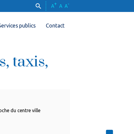
+
-
A
A
A
Services publics
Contact
 taxis,
che du centre ville