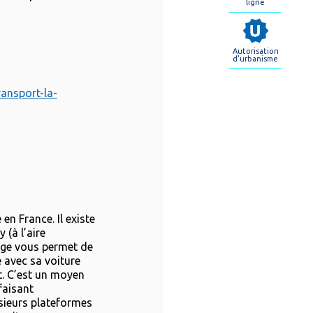
ligne
Autorisation
d'urbanisme
ransport-la-
en France. Il existe
 (à l’aire
age vous permet de
e avec sa voiture
t. C’est un moyen
faisant
sieurs plateformes