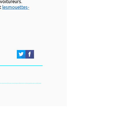
voitureurs.
t
lesmouettes-