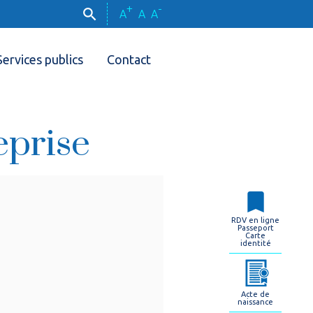
+
-
A
A
A
Services publics
Contact
eprise
RDV en ligne
Passeport
Carte
identité
Acte de
naissance