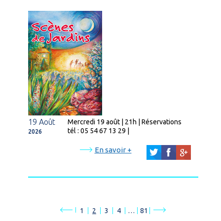
19 Août
Mercredi 19 août | 21h | Réservations
tél : 05 54 67 13 29 |
2026
En savoir +
1
2
3
4
…
81