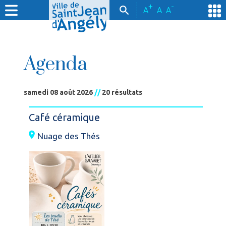
+
-
A
A
A
Agenda
samedi 08 août 2026
//
20 résultats
Café céramique
Nuage des Thés