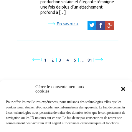
production solaire et élégante témoigne
une fois de plus d’un attachement
profond à […]
En savoir +
1
2
3
4
5
…
81
Gérer le consentement aux
cookies
Newsletters
Pour offrir les meilleures expériences, nous utilisons des technologies telles que les
cookies pour stocker et/ou accéder aux informations des appareils. Le fait de consentir
à ces technologies nous permettra de traiter des données telles que le comportement de
navigation ou les ID uniques sur ce site. Le fait de ne pas consentir ou de retirer son
Abonnez-vous à la newsletter
consentement peut avoir un effet négatif sur certaines caractéristiques et fonctions.
>