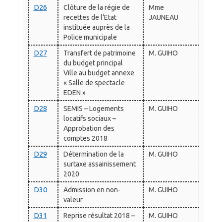
D26
Clôture de la régie de
Mme
recettes de l’Etat
JAUNEAU
instituée auprès de la
Police municipale
D27
Transfert de patrimoine
M. GUIHO
du budget principal
Ville au budget annexe
« Salle de spectacle
EDEN »
D28
SEMIS – Logements
M. GUIHO
locatifs sociaux –
Approbation des
comptes 2018
D29
Détermination de la
M. GUIHO
surtaxe assainissement
2020
D30
Admission en non-
M. GUIHO
valeur
D31
Reprise résultat 2018 –
M. GUIHO