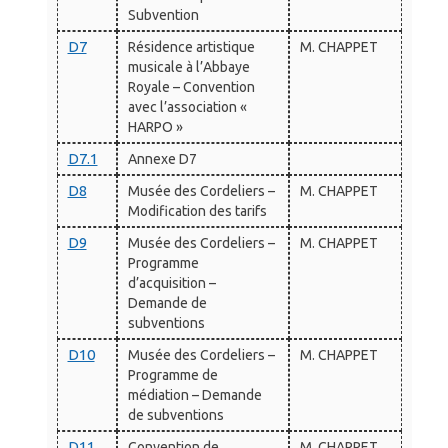
Subvention
D7
Résidence artistique
M. CHAPPET
musicale à l’Abbaye
Royale – Convention
avec l’association «
HARPO »
D7.1
Annexe D7
D8
Musée des Cordeliers –
M. CHAPPET
Modification des tarifs
D9
Musée des Cordeliers –
M. CHAPPET
Programme
d’acquisition –
Demande de
subventions
D10
Musée des Cordeliers –
M. CHAPPET
Programme de
médiation – Demande
de subventions
D11
Convention de
M. CHAPPET