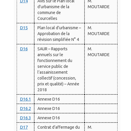
D14
Avis sur le Plan local
M.
d’urbanisme de la
MOUTARDE
commune de
Courcelles
D15
Plan local d’urbanisme –
M.
Approbation de la
MOUTARDE
révision simplifiée N° 4
D16
SAUR – Rapports
M.
annuels sur le
MOUTARDE
fonctionnement du
service public de
l’assainissement
collectif (concession,
prix et qualité) – Année
2018
D16.1
Annexe D16
D16.2
Annexe D16
D16.3
Annexe D16
D17
Contrat d’affermage du
M.