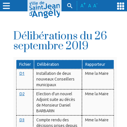
+
-
A
A
A
Délibérations du 26
septembre 2019
Fichier
Délibération
Rapporteur
D1
Installation de deux
Mme la Maire
nouveaux Conseillers
municipaux
D2
Election d’un nouvel
Mme la Maire
Adjoint suite au décès
de Monsieur Daniel
BARBARIN
D3
Compte rendu des
Mme la Maire
décisions prises depuis