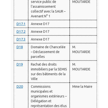
service public de
MOUTARDE
l’assainissement
collectif avec la SAUR –
Avenant N° 1
D17.1
Annexe D17
D17.2
Annexe D17
D17.3
Annexe D17
D18
Domaine de Chancelée
M.
– Déclassement de
MOUTARDE
parcelles
D19
Rachat des droits
M.
immobiliers par la SEMIS
MOUTARDE
sur des bâtiments de la
Ville
D20
Commissions
Mme la Maire
municipales et
organismes extérieurs –
Délégation et
représentation des élus