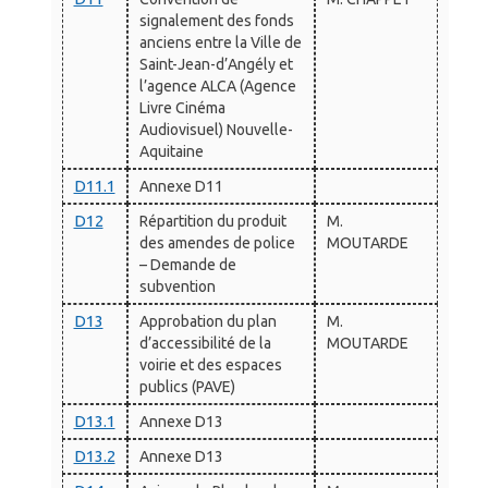
signalement des fonds
anciens entre la Ville de
Saint-Jean-d’Angély et
l’agence ALCA (Agence
Livre Cinéma
Audiovisuel) Nouvelle-
Aquitaine
D11.1
Annexe D11
D12
Répartition du produit
M.
des amendes de police
MOUTARDE
– Demande de
subvention
D13
Approbation du plan
M.
d’accessibilité de la
MOUTARDE
voirie et des espaces
publics (PAVE)
D13.1
Annexe D13
D13.2
Annexe D13